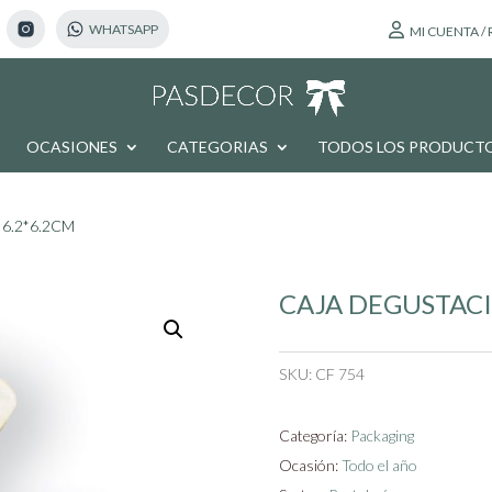
MI CUENTA /
OCASIONES
CATEGORIAS
TODOS LOS PRODUCT
6.2*6.2CM
CAJA DEGUSTACI
SKU:
CF 754
Categoría:
Packaging
Ocasión:
Todo el año