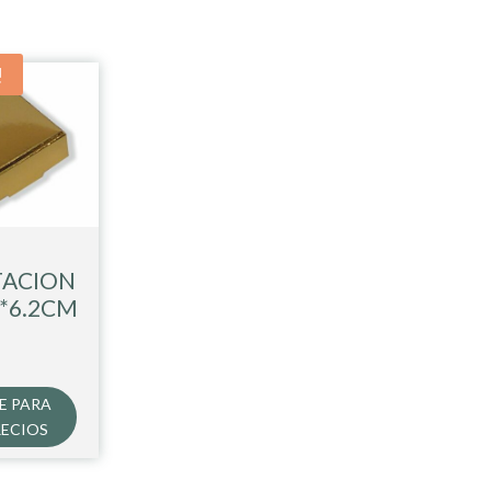
!
TACION
2*6.2CM
E PARA
RECIOS