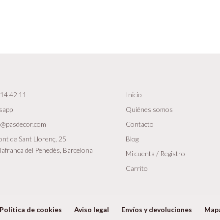
14 42 11
Inicio
sapp
Quiénes somos
r@pasdecor.com
Contacto
nt de Sant Llorenç, 25
Blog
lafranca del Penedès, Barcelona
Mi cuenta / Registro
Carrito
Política de cookies
Aviso legal
Envíos y devoluciones
Map