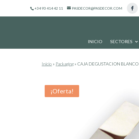
de
productos
+34 93 414 42 11
PASDECOR@PASDECOR.COM
INICIO
SECTORES
Inicio
»
Packaging
»
CAJA DEGUSTACION BLANCO 
¡Oferta!