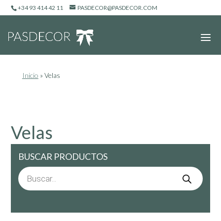
+34 93 414 42 11
PASDECOR@PASDECOR.COM
Inicio
»
Velas
Velas
BUSCAR PRODUCTOS
Búsqueda
de
productos