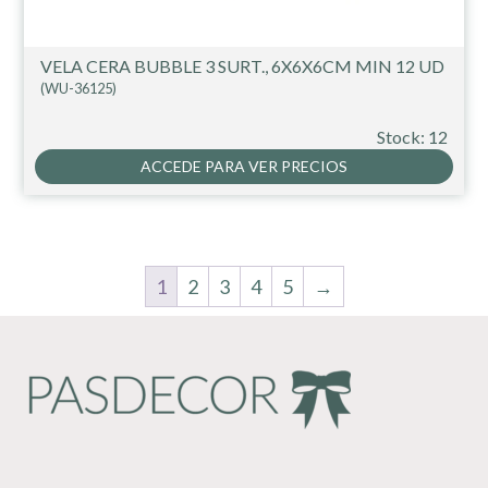
VELA CERA BUBBLE 3 SURT., 6X6X6CM MIN 12 UD
(WU-36125)
Stock: 12
ACCEDE PARA VER PRECIOS
1
2
3
4
5
→