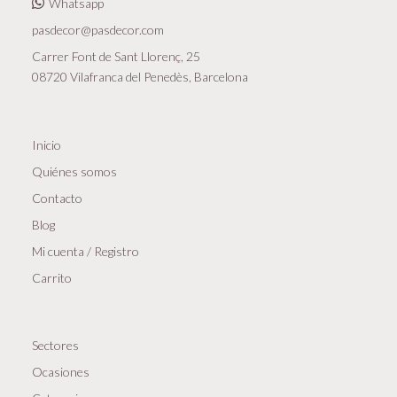
de
Whatsapp
newsletters,
pasdecor@pasdecor.com
comunicaciones
Carrer Font de Sant Llorenç, 25
comerciales
08720 Vilafranca del Penedès, Barcelona
y
promociones.
Inicio
Legitimación
del
Quiénes somos
tratamiento:
Contacto
Interés
Blog
legítimo
Mi cuenta / Registro
y
Carrito
consentimiento
del
interesado/a.
Sectores
Conservación
Ocasiones
de