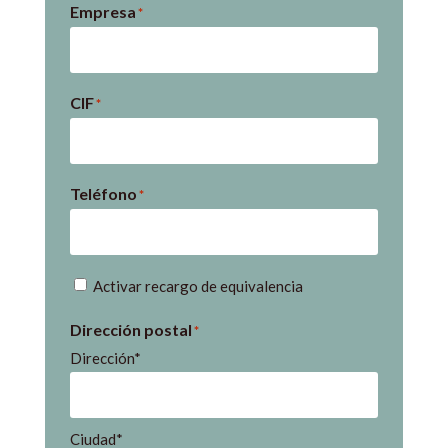
Empresa
*
CIF
*
Teléfono
*
Recargo
Activar recargo de equivalencia
de
Dirección postal
*
equivalencia
Dirección*
Ciudad*