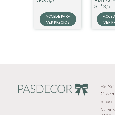
30*3,5
ACCEDE PARA
ACCED
VER PRECIOS
VER P
+34 93 4
What
pasdeco
Carrer Fo