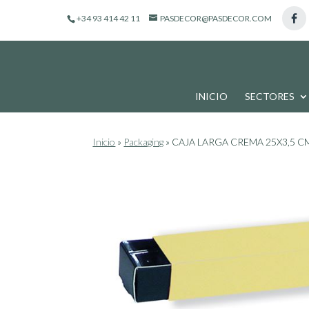
de
+34 93 414 42 11
PASDECOR@PASDECOR.COM
productos
INICIO
SECTORES
Inicio
»
Packaging
»
CAJA LARGA CREMA 25X3,5 C