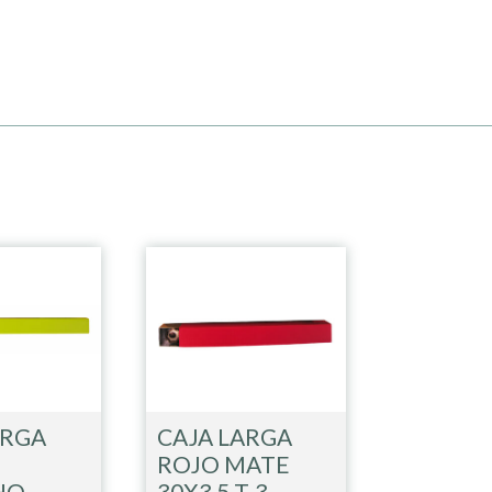
ARGA
CAJA LARGA
ROJO MATE
HO
30X3,5 T-3