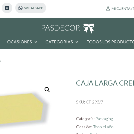
MI CUENTA /
OCASIONES
CATEGORIAS
TODOS LOS PRODUCT
M
CAJA LARGA CRE
SKU:
CF 293/7
Categoría:
Packaging
Ocasión:
Todo el año