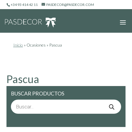
+34 93 414 42 11
PASDECOR@PASDECOR.COM
Inicio
»
Ocasiones
»
Pascua
Pascua
BUSCAR PRODUCTOS
Búsqueda
de
productos