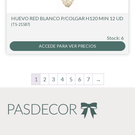
HUEVO RED BLANCO P/COLGAR H120 MIN 12 UD
(TS-21587)
Stock: 6
ACCEDE PARA VER PRECIOS
1
2
3
4
5
6
7
→