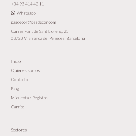
+34 93 414 42 11
Whatsapp
pasdecor@pasdecor.com
Carrer Font de Sant Llorenç, 25
08720 Vilafranca del Penedès, Barcelona
Inicio
Quiénes somos
Contacto
Blog
Mi cuenta / Registro
Carrito
Sectores