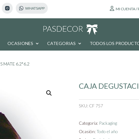
MI CUENTA /
OCASIONES
CATEGORIAS
TODOS LOS PRODUCT
 MATE 6.2*6.2
CAJA DEGUSTACI
SKU:
CF 757
Categoría:
Packaging
Ocasión:
Todo el año