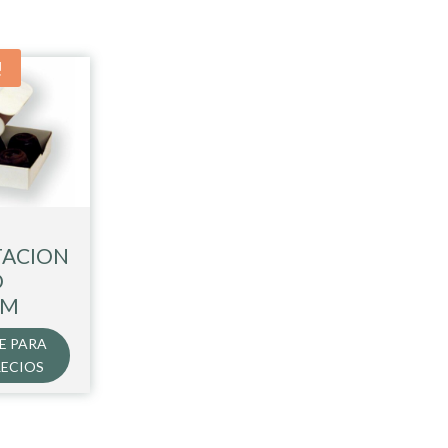
!
TACION
O
CM
E PARA
RECIOS