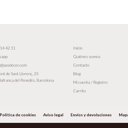
14 42 11
Inicio
sapp
Quiénes somos
r@pasdecor.com
Contacto
nt de Sant Llorenç, 25
Blog
lafranca del Penedès, Barcelona
Mi cuenta / Registro
Carrito
Política de cookies
Aviso legal
Envíos y devoluciones
Map