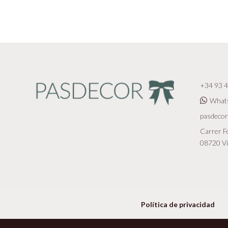
+34 93 4
What
pasdeco
Carrer Fo
08720 Vi
Política de privacidad