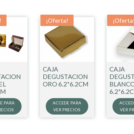
!
¡Oferta!
¡Oferta
CAJA
CAJA
TACION
DEGUSTACION
DEGUS
EL
ORO 6.2*6.2CM
BLANC
CM
6.2*6.2
E PARA
ACCEDE PARA
ACCED
RECIOS
VER PRECIOS
VER P