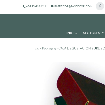
de
+34 93 414 42 11
PASDECOR@PASDECOR.COM
productos
INICIO
SECTORES
Inicio
»
Packaging
»
CAJA DEGUSTACION BURDEOS