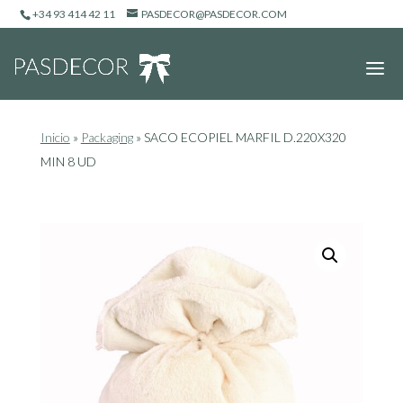
+34 93 414 42 11
PASDECOR@PASDECOR.COM
Inicio
»
Packaging
»
SACO ECOPIEL MARFIL D.220X320
MIN 8 UD