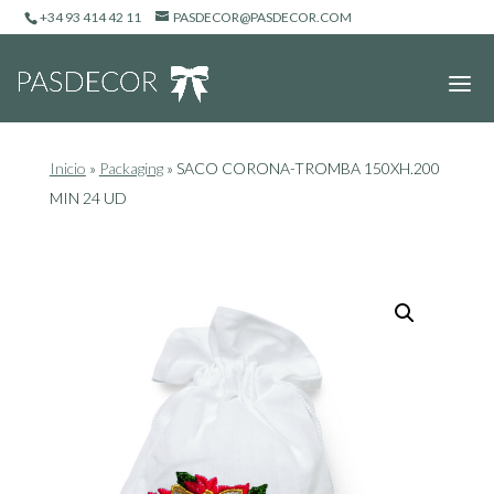
+34 93 414 42 11
PASDECOR@PASDECOR.COM
Inicio
»
Packaging
»
SACO CORONA-TROMBA 150XH.200
MIN 24 UD