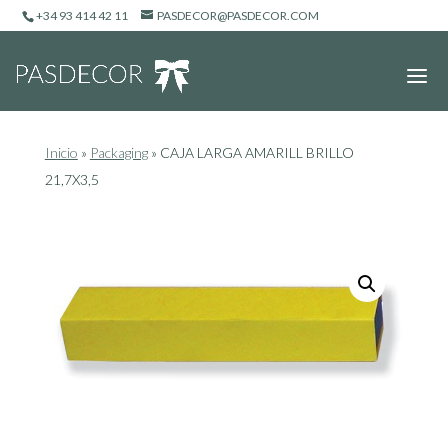
+34 93 414 42 11
PASDECOR@PASDECOR.COM
Inicio
»
Packaging
»
CAJA LARGA AMARILL BRILLO
21,7X3,5