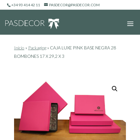
+34 93 414 42 11
PASDECOR@PASDECOR.COM
Inicio
»
Packaging
»
CAJA LUXE PINK BASE NEGRA 28
BOMBONES 17 X 29,2 X 3