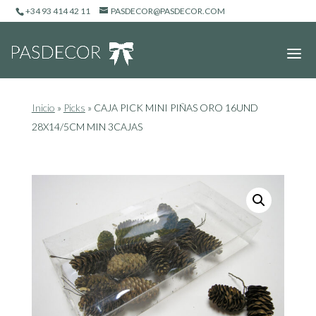
+34 93 414 42 11
PASDECOR@PASDECOR.COM
Inicio
»
Picks
»
CAJA PICK MINI PIÑAS ORO 16UND
28X14/5CM MIN 3CAJAS