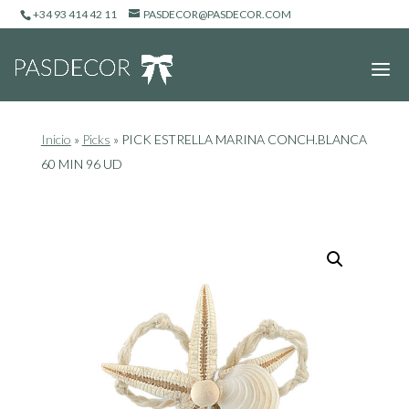
+34 93 414 42 11
PASDECOR@PASDECOR.COM
Inicio
»
Picks
»
PICK ESTRELLA MARINA CONCH.BLANCA
60 MIN 96 UD