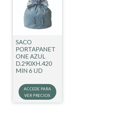
SACO
PORTAPANET
ONE AZUL
D.290XH.420
MIN 6 UD
ACCEDE PARA
VER PRECIOS