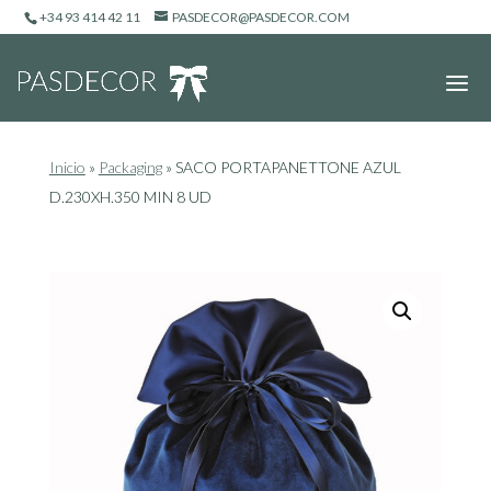
+34 93 414 42 11
PASDECOR@PASDECOR.COM
Inicio
»
Packaging
»
SACO PORTAPANETTONE AZUL
D.230XH.350 MIN 8 UD