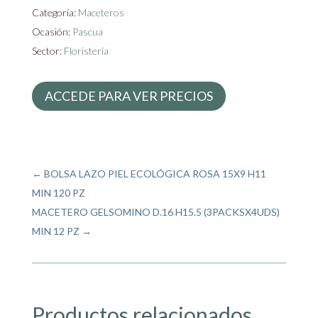
Categoría:
Maceteros
Ocasión:
Pascua
Sector:
Floristería
ACCEDE PARA VER PRECIOS
←
BOLSA LAZO PIEL ECOLÓGICA ROSA 15X9 H11
MIN 120 PZ
MACETERO GELSOMINO D.16 H15.5 (3PACKSX4UDS)
MIN 12 PZ
→
Productos relacionados