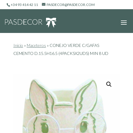
+34 93 414 42 11
PASDECOR@PASDECOR.COM
Inicio
»
Maceteros
»
CONEJO VERDE C/GAFAS
CEMENTO D.15.5H16.5 (4PACKSX2UDS) MIN 8 UD