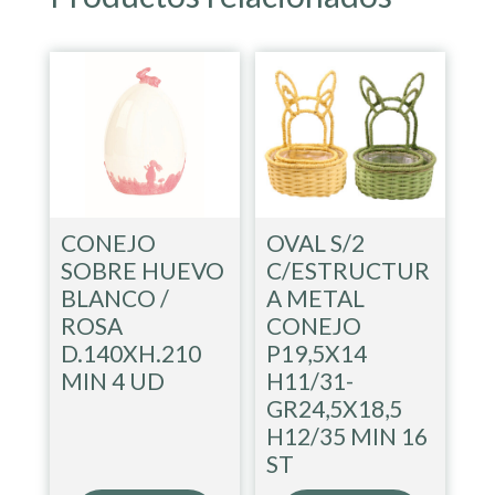
CONEJO
OVAL S/2
SOBRE HUEVO
C/ESTRUCTUR
BLANCO /
A METAL
ROSA
CONEJO
D.140XH.210
P19,5X14
MIN 4 UD
H11/31-
GR24,5X18,5
H12/35 MIN 16
ST