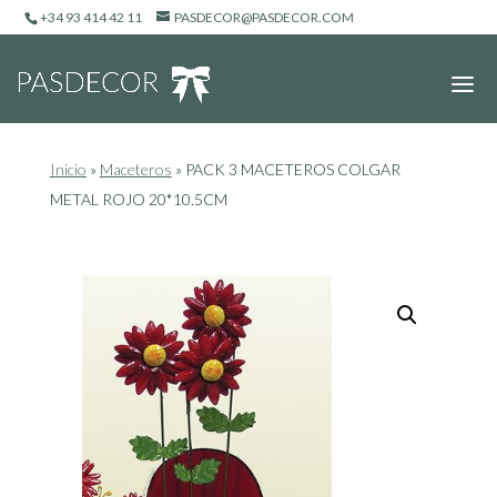
+34 93 414 42 11
PASDECOR@PASDECOR.COM
Inicio
»
Maceteros
»
PACK 3 MACETEROS COLGAR
METAL ROJO 20*10.5CM