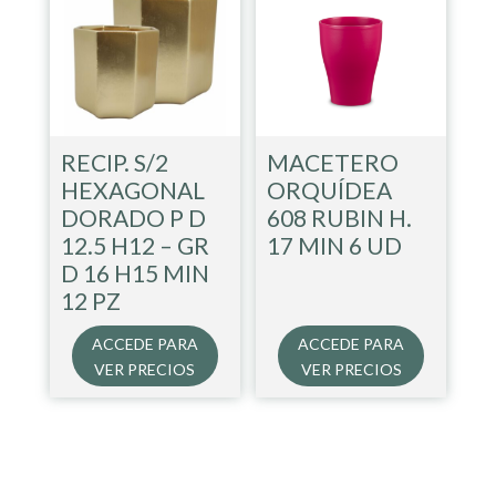
RECIP. S/2
MACETERO
HEXAGONAL
ORQUÍDEA
DORADO P D
608 RUBIN H.
12.5 H12 – GR
17 MIN 6 UD
D 16 H15 MIN
12 PZ
ACCEDE PARA
ACCEDE PARA
VER PRECIOS
VER PRECIOS