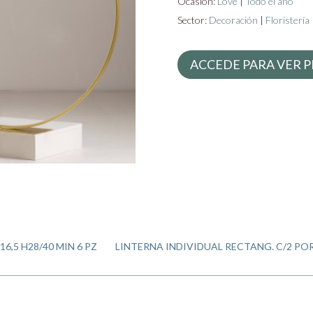
Ocasión:
Love
|
Todo el año
Sector:
Decoración
|
Floristería
ACCEDE PARA VER P
,5 H28/40 MIN 6 PZ
LINTERNA INDIVIDUAL RECTANG. C/2 PO