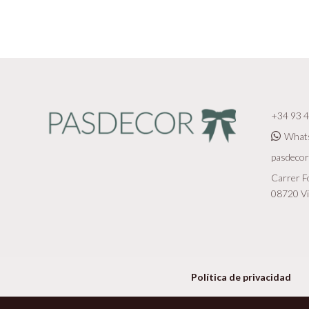
+34 93 4
What
pasdeco
Carrer Fo
08720 Vi
Política de privacidad