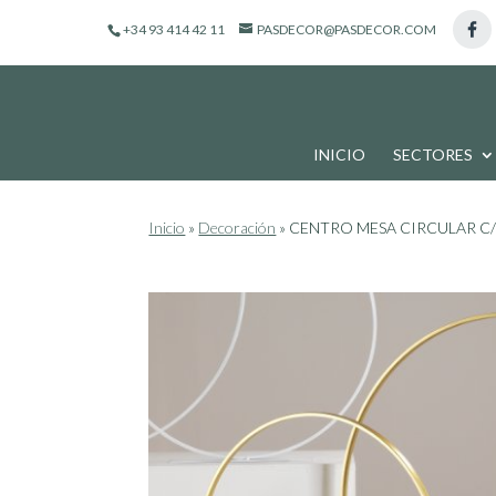
de
+34 93 414 42 11
PASDECOR@PASDECOR.COM
productos
INICIO
SECTORES
Inicio
»
Decoración
»
CENTRO MESA CIRCULAR C/