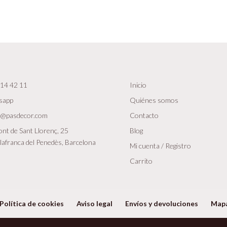
14 42 11
Inicio
sapp
Quiénes somos
r@pasdecor.com
Contacto
nt de Sant Llorenç, 25
Blog
lafranca del Penedès, Barcelona
Mi cuenta / Registro
Carrito
Política de cookies
Aviso legal
Envíos y devoluciones
Map