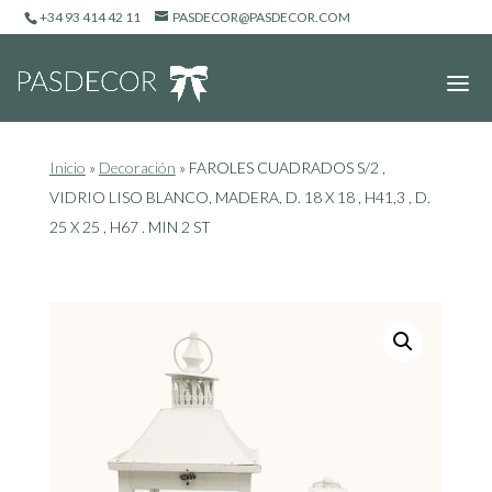
+34 93 414 42 11
PASDECOR@PASDECOR.COM
Inicio
»
Decoración
»
FAROLES CUADRADOS S/2 ,
VIDRIO LISO BLANCO, MADERA, D. 18 X 18 , H41,3 , D.
25 X 25 , H67 . MIN 2 ST