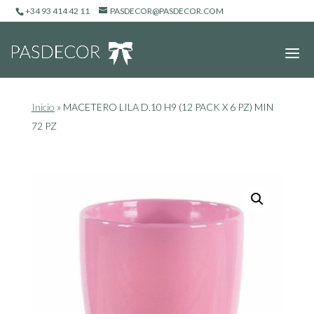
+34 93 414 42 11
PASDECOR@PASDECOR.COM
Inicio
»
MACETERO LILA D.10 H9 (12 PACK X 6 PZ) MIN
72 PZ