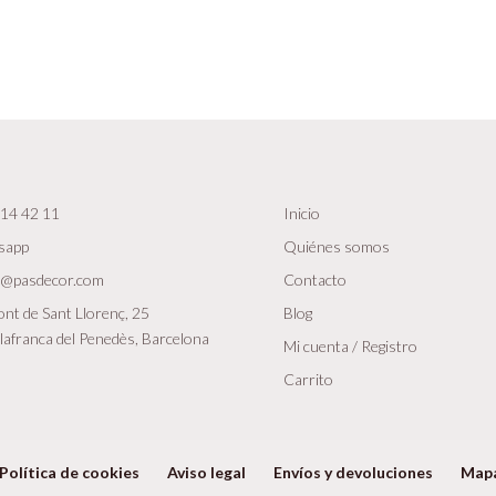
14 42 11
Inicio
sapp
Quiénes somos
r@pasdecor.com
Contacto
nt de Sant Llorenç, 25
Blog
lafranca del Penedès, Barcelona
Mi cuenta / Registro
Carrito
Política de cookies
Aviso legal
Envíos y devoluciones
Map