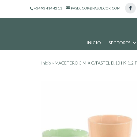
de
+34 93 414 42 11
PASDECOR@PASDECOR.COM
productos
INICIO
SECTORES
Inicio
»
MACETERO 3 MIX C/PASTEL D.10 H9 (12 P