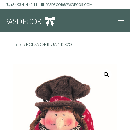
+34 93 414 42 11
PASDECOR@PASDECOR.COM
Inicio
»
BOLSA C/BRUJA 145X200