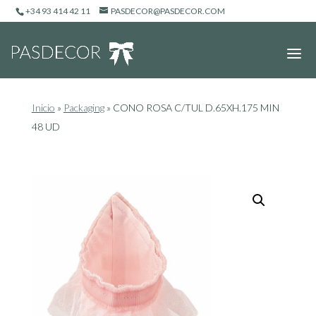
+34 93 414 42 11
PASDECOR@PASDECOR.COM
Inicio
»
Packaging
»
CONO ROSA C/TUL D.65XH.175 MIN
48 UD