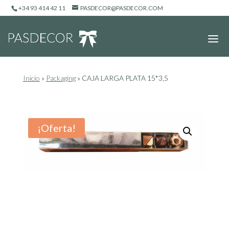
+34 93 414 42 11
PASDECOR@PASDECOR.COM
Inicio
»
Packaging
»
CAJA LARGA PLATA 15*3,5
¡Oferta!