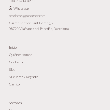
+34 93 414 42 11
Whatsapp
pasdecor@pasdecor.com
Carrer Font de Sant Llorenç, 25
08720 Vilafranca del Penedès, Barcelona
Inicio
Quiénes somos
Contacto
Blog
Mi cuenta / Registro
Carrito
Sectores