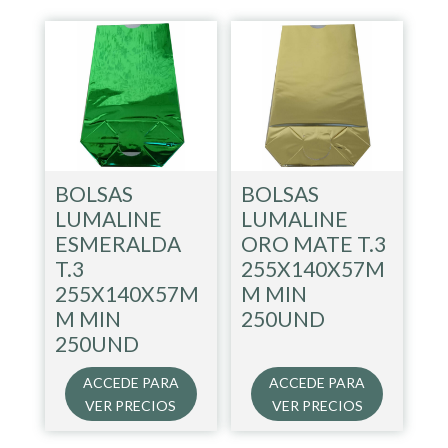
BOLSAS
BOLSAS
LUMALINE
LUMALINE
ESMERALDA
ORO MATE T.3
T.3
255X140X57M
255X140X57M
M MIN
M MIN
250UND
250UND
ACCEDE PARA
ACCEDE PARA
VER PRECIOS
VER PRECIOS