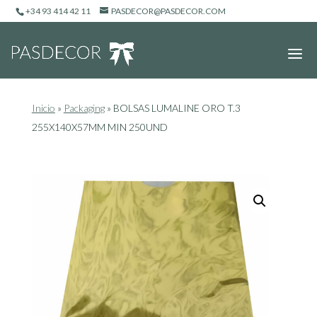
+34 93 414 42 11
PASDECOR@PASDECOR.COM
Inicio
»
Packaging
»
BOLSAS LUMALINE ORO T.3
255X140X57MM MIN 250UND