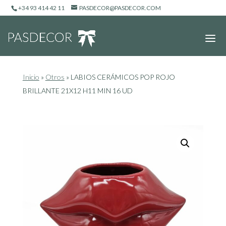
+34 93 414 42 11
PASDECOR@PASDECOR.COM
Inicio
»
Otros
»
LABIOS CERÁMICOS POP ROJO
BRILLANTE 21X12 H11 MIN 16 UD