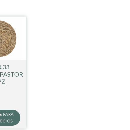
.33
 PASTOR
PZ
E PARA
RECIOS