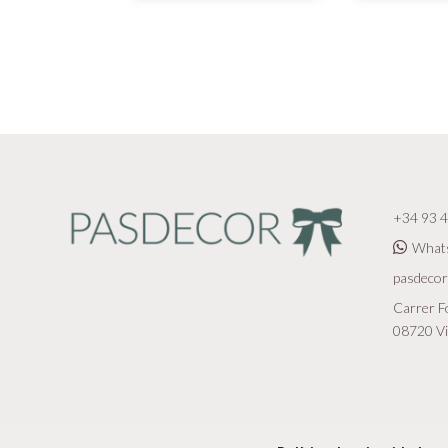
+34 93 4
What
pasdeco
Carrer Fo
08720 Vi