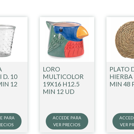
A
LORO
PLATO D
 D. 10
MULTICOLOR
HIERBA
MIN 12
19X16 H12.5
MIN 48 
MIN 12 UD
E PARA
ACCEDE PARA
ACCED
RECIOS
VER PRECIOS
VER P