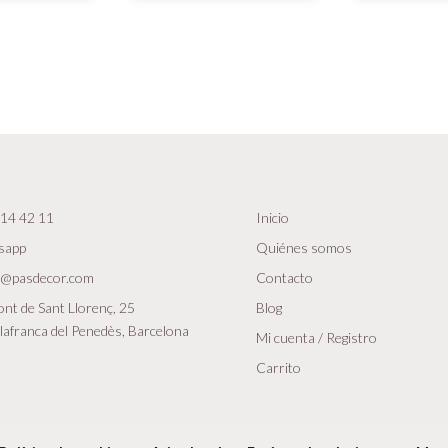
14 42 11
Inicio
sapp
Quiénes somos
r@pasdecor.com
Contacto
nt de Sant Llorenç, 25
Blog
lafranca del Penedès, Barcelona
Mi cuenta / Registro
Carrito