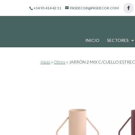
de
productos
+34 93 414 42 11
PASDECOR@PASDECOR.COM
INICIO
SECTORES
Inicio
»
Otros
»
JARRÓN 2 MIX C/CUELLO ESTRECH