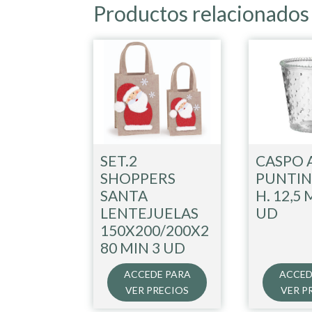
Productos relacionados
SET.2
CASPO 
SHOPPERS
PUNTINI
SANTA
H. 12,5 
LENTEJUELAS
UD
150X200/200X2
80 MIN 3 UD
ACCEDE PARA
ACCED
VER PRECIOS
VER P