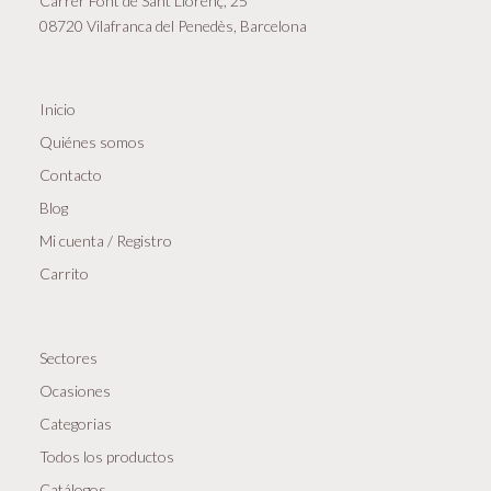
Carrer Font de Sant Llorenç, 25
08720 Vilafranca del Penedès, Barcelona
Inicio
Quiénes somos
Contacto
Blog
Mi cuenta / Registro
Carrito
Sectores
Ocasiones
Categorias
Todos los productos
Catálogos