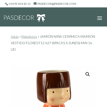
+34 93 414 42 11
PASDECOR@PASDECOR.COM
Inicio
»
Maceteros
»
JARRÓN NIÑA CERÁMICA MARRÓN
VESTIDO FLORES F12 A27 (8PACKS X 2UNDS) MIN 16
UD