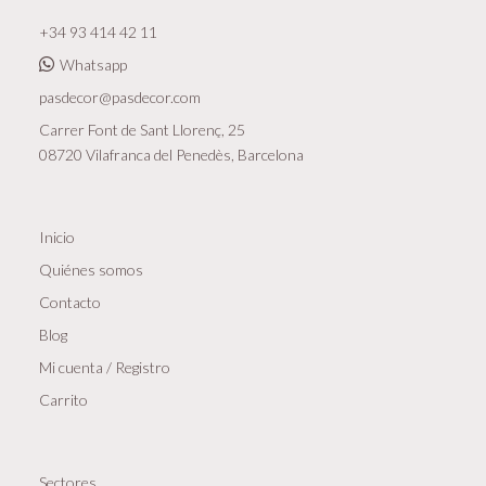
+34 93 414 42 11
Whatsapp
pasdecor@pasdecor.com
Carrer Font de Sant Llorenç, 25
08720 Vilafranca del Penedès, Barcelona
Inicio
Quiénes somos
Contacto
Blog
Mi cuenta / Registro
Carrito
Sectores