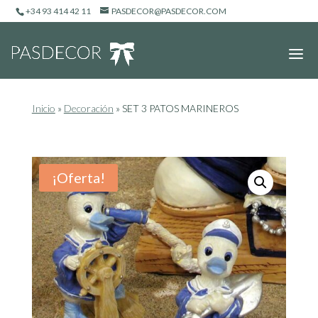
+34 93 414 42 11
PASDECOR@PASDECOR.COM
Inicio
»
Decoración
»
SET 3 PATOS MARINEROS
¡Oferta!