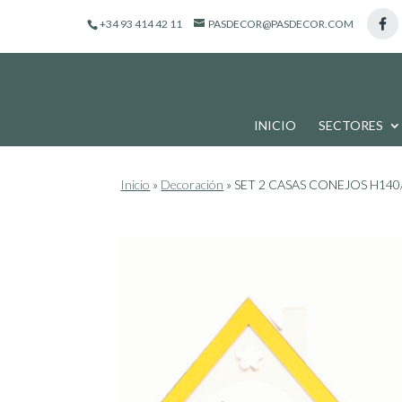
de
+34 93 414 42 11
PASDECOR@PASDECOR.COM
productos
INICIO
SECTORES
Inicio
»
Decoración
»
SET 2 CASAS CONEJOS H140