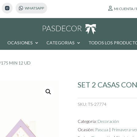
MI CUENTA /
OCASIONES
CATEGORIAS
TODOS LOS PRODUCT
/175 MIN 12 UD
SET 2 CASAS CO
SKU:
TS-27774
Categoría:
Decoración
Ocasión:
Pascua
|
Primavera-ve