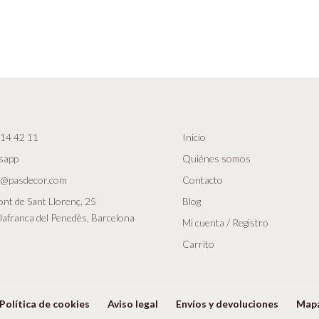
14 42 11
Inicio
sapp
Quiénes somos
r@pasdecor.com
Contacto
nt de Sant Llorenç, 25
Blog
lafranca del Penedès, Barcelona
Mi cuenta / Registro
Carrito
Política de cookies
Aviso legal
Envíos y devoluciones
Map