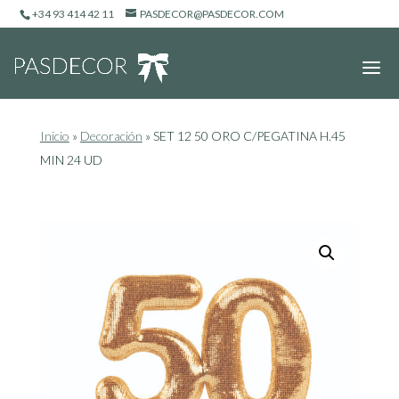
+34 93 414 42 11
PASDECOR@PASDECOR.COM
Inicio
»
Decoración
»
SET 12 50 ORO C/PEGATINA H.45
MIN 24 UD