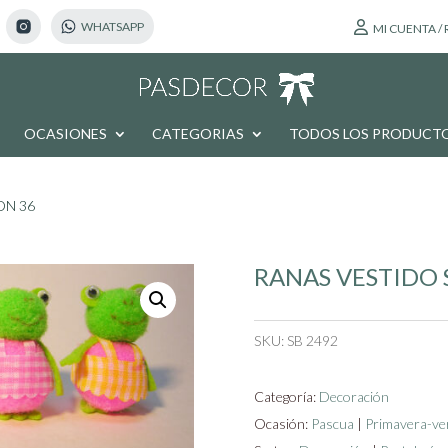
MI CUENTA /
OCASIONES
CATEGORIAS
TODOS LOS PRODUCT
ON 36
RANAS VESTIDO 
SKU:
SB 2492
Categoría:
Decoración
Ocasión:
Pascua
|
Primavera-ve