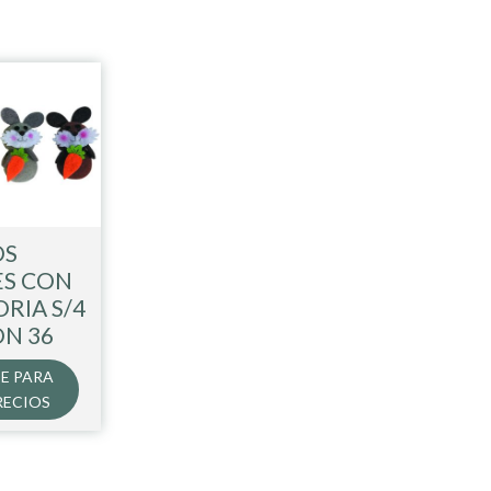
OS
S CON
RIA S/4
ON 36
E PARA
RECIOS