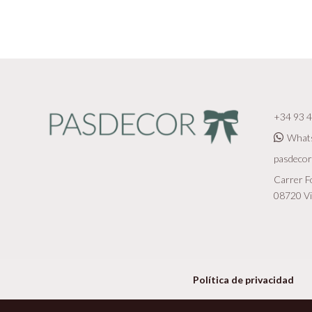
+34 93 4
What
pasdeco
Carrer Fo
08720 Vi
Política de privacidad