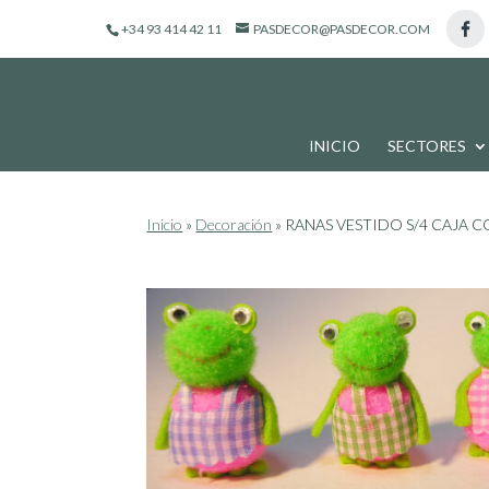
de
productos
+34 93 414 42 11
PASDECOR@PASDECOR.COM
INICIO
SECTORES
Inicio
»
Decoración
»
RANAS VESTIDO S/4 CAJA C