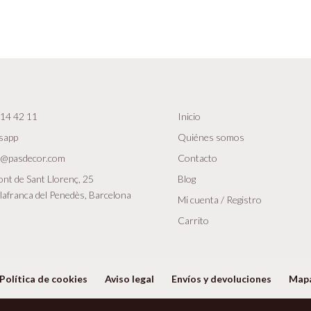
14 42 11
Inicio
sapp
Quiénes somos
r@pasdecor.com
Contacto
nt de Sant Llorenç, 25
Blog
lafranca del Penedès, Barcelona
Mi cuenta / Registro
Carrito
Política de cookies
Aviso legal
Envíos y devoluciones
Map