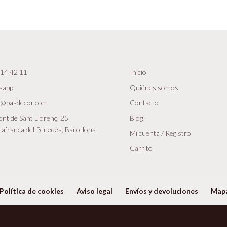
14 42 11
Inicio
sapp
Quiénes somos
r@pasdecor.com
Contacto
nt de Sant Llorenç, 25
Blog
lafranca del Penedès, Barcelona
Mi cuenta / Registro
Carrito
Política de cookies
Aviso legal
Envíos y devoluciones
Map