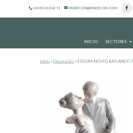
de
+34 93 414 42 11
PASDECOR@PASDECOR.COM
productos
INICIO
SECTORES
Inicio
»
Decoración
»
FIGURA NOVIO BAILANDO 