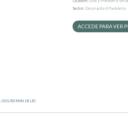
Ocasión:
Love
|
Primavera-vera
Sector:
Decoración
|
Pastelería
ACCEDE PARA VER P
H55/80 MIN 18 UD