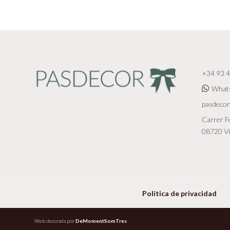
+34 93 4
What
pasdeco
Carrer Fo
08720 Vi
Política de privacidad
Web decorada por
DeMomentSomTres