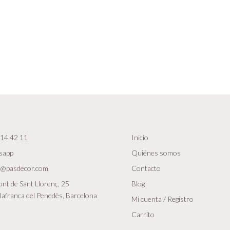
14 42 11
Inicio
sapp
Quiénes somos
r@pasdecor.com
Contacto
nt de Sant Llorenç, 25
Blog
lafranca del Penedès, Barcelona
Mi cuenta / Registro
Carrito