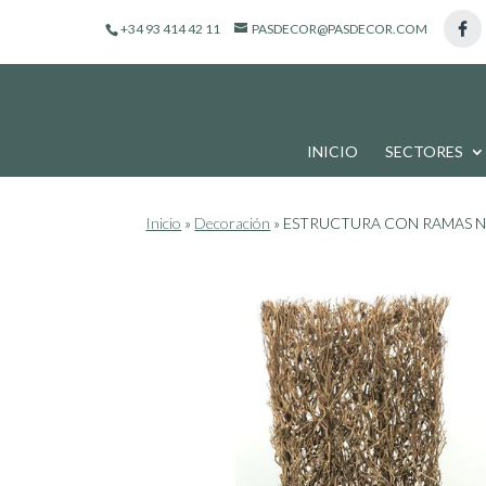
de
+34 93 414 42 11
PASDECOR@PASDECOR.COM
productos
INICIO
SECTORES
Inicio
»
Decoración
»
ESTRUCTURA CON RAMAS NA