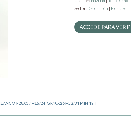
Ocasión:
Navidad
|
Todo el año
Sector:
Decoración
|
Floristería
ACCEDE PARA VER P
LANCO P28X17 H15/24-GR40X26 H22/34 MIN 4ST