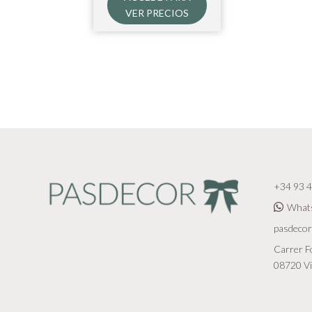
VER PRECIOS
+34 93 4
What
pasdeco
Carrer Fo
08720 Vi