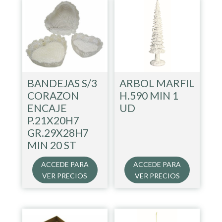
BANDEJAS S/3
ARBOL MARFIL
CORAZON
H.590 MIN 1
ENCAJE
UD
P.21X20H7
GR.29X28H7
MIN 20 ST
ACCEDE PARA
ACCEDE PARA
VER PRECIOS
VER PRECIOS