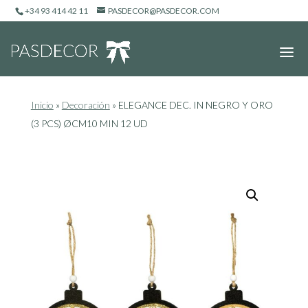
+34 93 414 42 11
PASDECOR@PASDECOR.COM
Inicio
»
Decoración
»
ELEGANCE DEC. IN NEGRO Y ORO
(3 PCS) ØCM10 MIN 12 UD