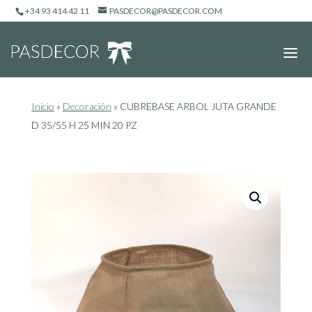
+34 93 414 42 11
PASDECOR@PASDECOR.COM
Inicio
»
Decoración
»
CUBREBASE ARBOL JUTA GRANDE
D 35/55 H 25 MIN 20 PZ