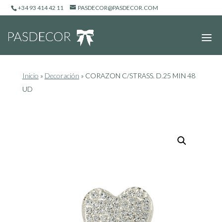
+34 93 414 42 11
PASDECOR@PASDECOR.COM
Inicio
»
Decoración
»
CORAZON C/STRASS. D.25 MIN 48
UD