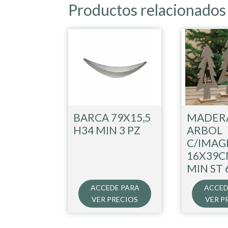
Productos relacionados
BARCA 79X15,5
MADER
H34 MIN 3 PZ
ARBOL
C/IMAG
16X39C
MIN ST 
ACCEDE PARA
ACCED
VER PRECIOS
VER P