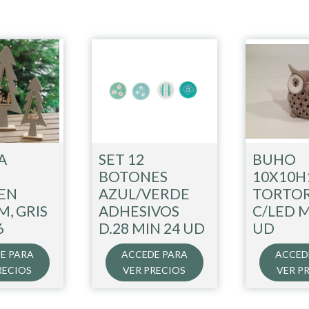
A
SET 12
BUHO
BOTONES
10X10H
EN
AZUL/VERDE
TORTO
M, GRIS
ADHESIVOS
C/LED M
6
D.28 MIN 24 UD
UD
E PARA
ACCEDE PARA
ACCED
RECIOS
VER PRECIOS
VER P