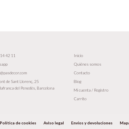
14 42 11
Inicio
sapp
Quiénes somos
r@pasdecor.com
Contacto
nt de Sant Llorenç, 25
Blog
lafranca del Penedès, Barcelona
Mi cuenta / Registro
Carrito
Política de cookies
Aviso legal
Envíos y devoluciones
Map