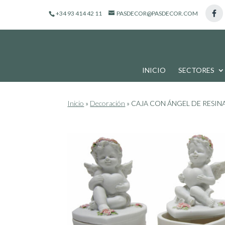
de
+34 93 414 42 11
PASDECOR@PASDECOR.COM
productos
INICIO
SECTORES
Inicio
»
Decoración
»
CAJA CON ÁNGEL DE RESINA,