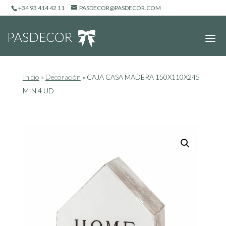
+34 93 414 42 11
PASDECOR@PASDECOR.COM
Inicio
»
Decoración
»
CAJA CASA MADERA 150X110X245
MIN 4 UD