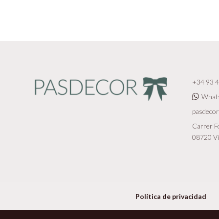
+34 93 4
What
pasdeco
Carrer Fo
08720 Vi
Política de privacidad