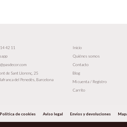
14 42 11
Inicio
sapp
Quiénes somos
r@pasdecor.com
Contacto
nt de Sant Llorenç, 25
Blog
lafranca del Penedès, Barcelona
Mi cuenta / Registro
Carrito
Política de cookies
Aviso legal
Envíos y devoluciones
Map