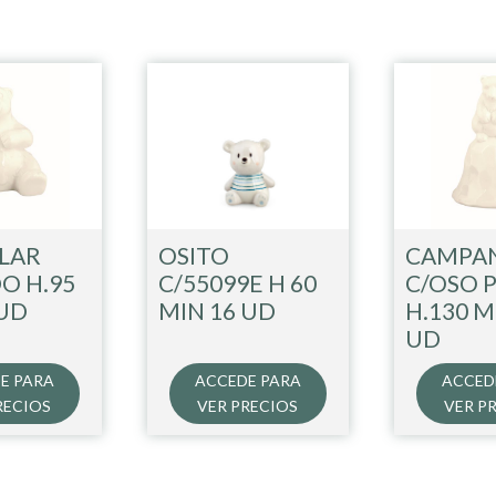
LAR
OSITO
CAMPAN
O H.95
C/55099E H 60
C/OSO 
 UD
MIN 16 UD
H.130 M
UD
E PARA
ACCEDE PARA
ACCED
RECIOS
VER PRECIOS
VER P