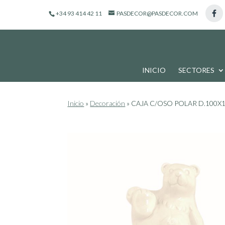
de
+34 93 414 42 11
PASDECOR@PASDECOR.COM
productos
INICIO
SECTORES
Inicio
»
Decoración
»
CAJA C/OSO POLAR D.100X1