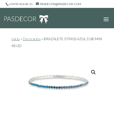
+34 93 414 42 11
PASDECOR@PASDECOR.COM
Inicio
»
Decoración
»
BRAZALETE STRASS AZUL D.80 MIN
48 UD