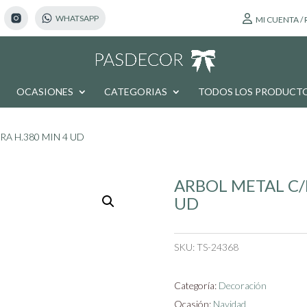
MI CUENTA /
OCASIONES
CATEGORIAS
TODOS LOS PRODUCT
A H.380 MIN 4 UD
ARBOL METAL C/
UD
SKU:
TS-24368
Categoría:
Decoración
Ocasión:
Navidad