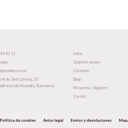
14 42 11
Inicio
sapp
Quiénes somos
r@pasdecor.com
Contacto
nt de Sant Llorenç, 25
Blog
lafranca del Penedès, Barcelona
Mi cuenta / Registro
Carrito
Política de cookies
Aviso legal
Envíos y devoluciones
Map