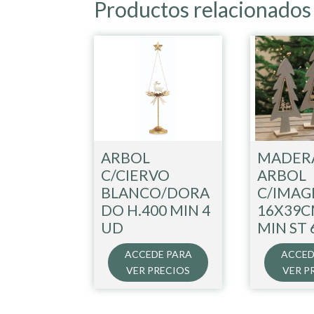
Productos relacionados
ARBOL
MADER
C/CIERVO
ARBOL
BLANCO/DORA
C/IMAG
DO H.400 MIN 4
16X39C
UD
MIN ST 
ACCEDE PARA
ACCED
VER PRECIOS
VER P