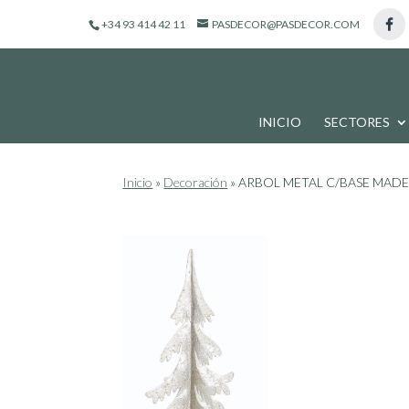
de
productos
+34 93 414 42 11
PASDECOR@PASDECOR.COM
INICIO
SECTORES
Inicio
»
Decoración
»
ARBOL METAL C/BASE MADER