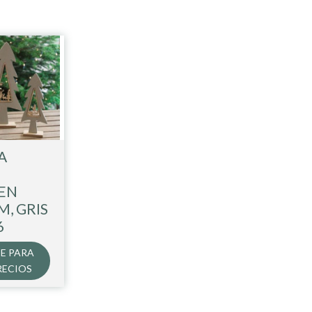
A
EN
M, GRIS
6
E PARA
RECIOS