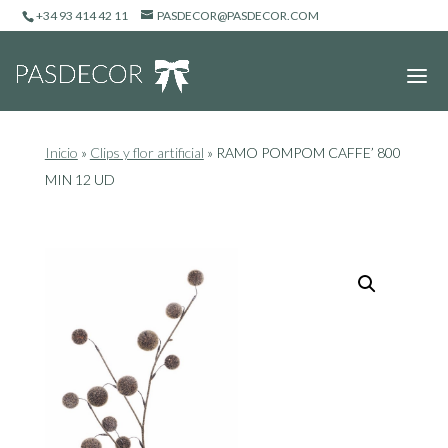
+34 93 414 42 11
PASDECOR@PASDECOR.COM
Inicio
»
Clips y flor artificial
»
RAMO POMPOM CAFFE’ 800
MIN 12 UD