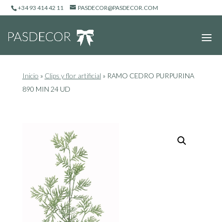
+34 93 414 42 11
PASDECOR@PASDECOR.COM
Inicio
»
Clips y flor artificial
»
RAMO CEDRO PURPURINA
890 MIN 24 UD