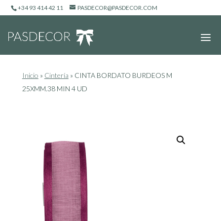
+34 93 414 42 11
PASDECOR@PASDECOR.COM
Inicio
»
Cintería
»
CINTA BORDATO BURDEOS M
25XMM.38 MIN 4 UD