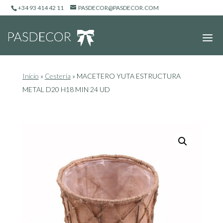
+34 93 414 42 11
PASDECOR@PASDECOR.COM
Inicio
»
Cestería
»
MACETERO YUTA ESTRUCTURA
METAL D20 H18 MIN 24 UD