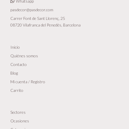
de
Whatsapp
newsletters,
pasdecor@pasdecor.com
comunicaciones
Carrer Font de Sant Llorenç, 25
comerciales
08720 Vilafranca del Penedès, Barcelona
y
promociones.
Inicio
Legitimación
del
Quiénes somos
tratamiento:
Contacto
Interés
Blog
legítimo
Mi cuenta / Registro
y
Carrito
consentimiento
del
interesado/a.
Sectores
Conservación
Ocasiones
de