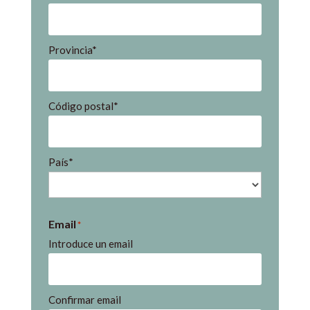
Provincia*
Código postal*
País*
Email
*
Introduce un email
Confirmar email