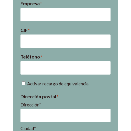
Empresa
*
CIF
*
Teléfono
*
Recargo
Activar recargo de equivalencia
de
Dirección postal
*
equivalencia
Dirección*
Ciudad*