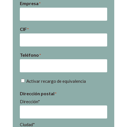
Empresa
*
CIF
*
Teléfono
*
Recargo
Activar recargo de equivalencia
de
Dirección postal
*
equivalencia
Dirección*
Ciudad*