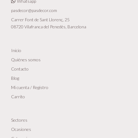
de
Whatsapp
newsletters,
pasdecor@pasdecor.com
comunicaciones
Carrer Font de Sant Llorenç, 25
comerciales
08720 Vilafranca del Penedès, Barcelona
y
promociones.
Inicio
Legitimación
del
Quiénes somos
tratamiento:
Contacto
Interés
Blog
legítimo
Mi cuenta / Registro
y
Carrito
consentimiento
del
interesado/a.
Sectores
Conservación
Ocasiones
de