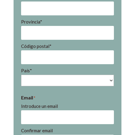
Provincia*
Código postal*
País*
Email
*
Introduce un email
Confirmar email