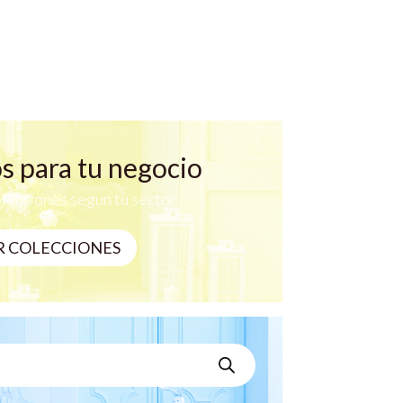
s para tu negocio
lecciones segun tu sector
R COLECCIONES