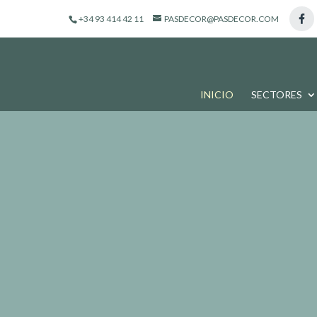
de
productos
+34 93 414 42 11
PASDECOR@PASDECOR.COM
INICIO
SECTORES