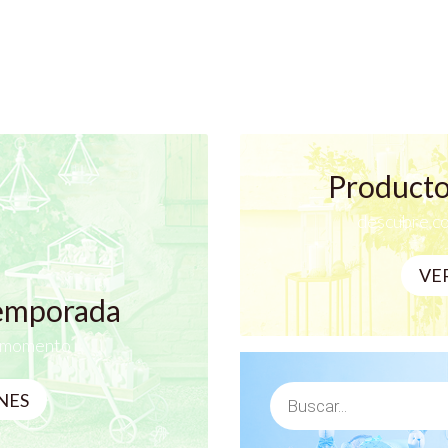
Producto
descubre co
VE
temporada
a momento
Búsqueda
NES
de
productos