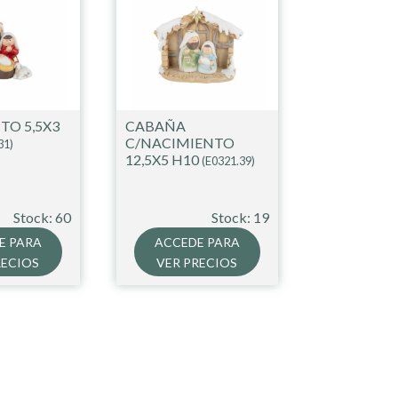
TO 5,5X3
CABAÑA
C/NACIMIENTO
31)
12,5X5 H10
(E0321.39)
Stock: 60
Stock: 19
E PARA
ACCEDE PARA
RECIOS
VER PRECIOS