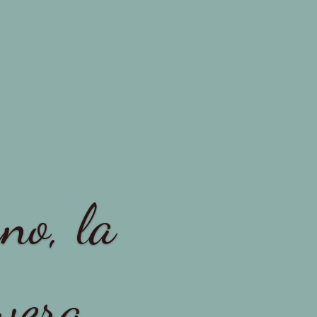
no, la
avera