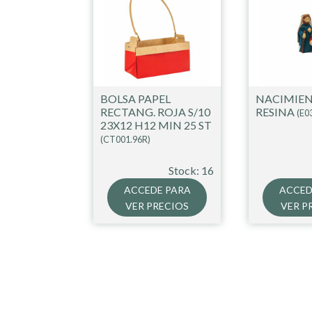
BOLSA PAPEL
NACIMIE
RECTANG. ROJA S/10
RESINA
(E0
23X12 H12 MIN 25 ST
(CT001.96R)
Stock: 16
ACCEDE PARA
ACCED
VER PRECIOS
VER P